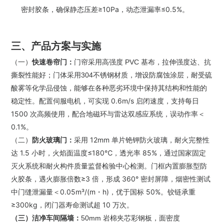
密封胶条，确保静态压差≥10Pa，动态泄漏率≤0.5%。
三、产品方案与实施
（一）
快速卷帘门：
门帘
采用高强度 PVC 基布，拉伸强度达、抗
撕裂性能好；门体采用304不锈钢材质，
增设防腐蚀涂层，耐受硫
酸雾等化学品侵蚀
，能够在各种恶劣环境中保持其结构和性能的
配置伺服电机，可实现 0.6m/s 启闭速度，
支持每日
稳定性
。
1500 次高频使用，
配合地磁环与雷达双感应系统，误动作率＜
0.1%。
（二）
防火玻璃门：
采用 12mm 单片铯钾防火玻璃，耐火完整性
达 1.5 小时，火焰面温度≤180℃，透光率 85%，通过国家固定
灭火系统和耐火构件质量监督检验中心检测。门框内置膨胀型防
火胶条，遇火膨胀倍数≥3 倍，形成 360° 密封屏障，烟密性测试
中门缝泄漏量＜0.05m³/(m・h)，优于国标 50%。铰链承重
≥300kg，闭门器寿命测试超 10 万次。
（三）洁净车间隔墙
：
50mm 岩棉夹芯彩钢板，面密度