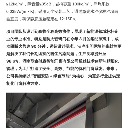
≥12kg/m²，隔音量≥35dB，岩棉容重 100kg/m³，导热系数
采用无尘安装工艺，通过激光水准仪校准墙面
0.035W/(m・K)。
垂直度，确保静态压差稳定在 12-15Pa。
项目团队从设计到验收全程高效协作，展现了新能源领域标杆企
业的专业水准
。特别是防火玻璃门在今年 3 月的消防演练中，成
功阻断火势达 90 分钟，远超设计要求。洁净车间隔墙的密封性更
是解决了我们长期困扰的粉尘污染问题，生产良率提升至
98.6%。
湖南联鑫驰泰智能门窗有限公司通过技术创新与精细化
管理，为工厂打造了安全、高效、节能的特种门窗系统。未来，
公司将持续以 “智能安防 + 绿色节能” 为核心，为更多行业提供定
制化门窗解决方案。